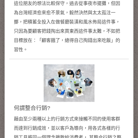
這位朋友的想法比較保守，過去從事夜市擺攤，但因
為台灣經濟愈來愈不景氣，毅然決然與太太孤注一
擲，把積蓄全投入在做餐廳裝潢和風水佈局這件事，
只因為要顧客把錢掏出來買東西這件事太難，不如把
目標放在：「顧客餓了，總得自己掏錢出來吃飯」的
習性。
何謂整合行銷?
藉由至少兩種以上的行銷方式來接觸不同的使用客群
而達到行銷成效，並以客戶為導向，用各式各樣的行
銷工具將同一個理念擴散給消費者， 其整合行銷之整